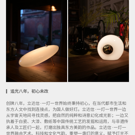
▎
追光八年，初心未改
创牌八年，立达信·一灯一世界始终秉持初心，在当代都市生活和
东方人文中找到连接点，为国人做好灯。立达信·一灯一世界一边
从宇宙天地间寻找灵感，把自然的纯粹和诗意幻化成光影；一边又
执着于白瓷、大漆、敷纸等中国传统工艺的发掘和运用，与非遗传
承人及工匠们一起，打磨出独具东方美韵的作品。立达信·一灯一
世界融合艺术、科技和文化气韵，重塑一盏灯的意义，赋予灯光不