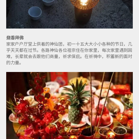
烧香拜佛
家家户户厅堂上供着的神仙团，初一十五大大小小各种的节日，几
乎天天都在过节。各路神仙各位祖宗住在你家里，每次家里遇到困
难，长辈就会去跟他们商量，祈求保庇。在祈祷中，积蓄新的面对
的力量。