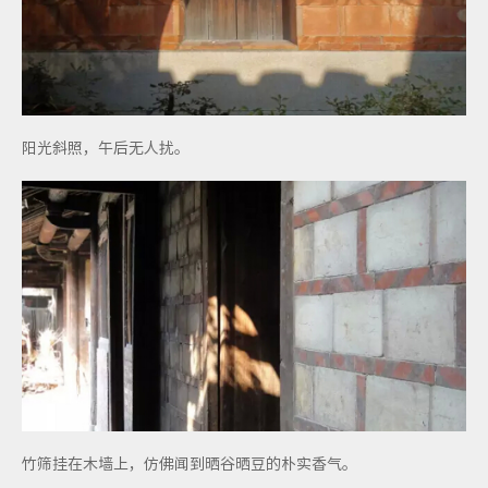
阳光斜照，午后无人扰。
竹筛挂在木墙上，仿佛闻到晒谷晒豆的朴实香气。