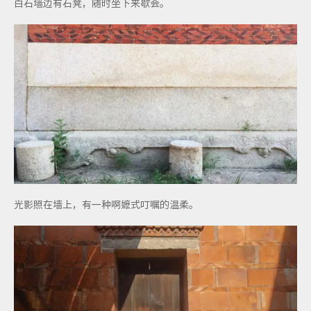
白石墙边有石凳，随时坐下来歇会。
光影照在墙上，有一种啊嬷式叮嘱的温柔。