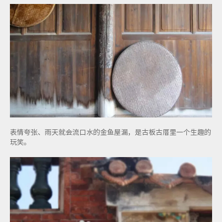
表情夸张、雨天就会流口水的金鱼屋漏，是古板古厝里一个生趣的
玩笑。