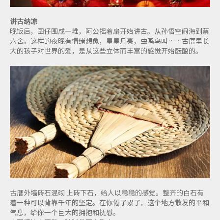
讲古纳凉
晚饭后，囝仔围成一堆，阿公摇着扇开始讲古。从孙悟空闹海到蔡
六舍。这样的夜晚有情绪想象，星星月亮，虫鸣鸟叫……古厝里长
大的孩子对世界的爱，是从这些立体而丰富的感觉开始酝酿的。
古厝外墙砖石混砌 上砖下石，给人以稳稳的感觉。整齐的白石有
着一种可以背靠千年的坚定。在你倦了累了，这个地方散发的平和
气息，给你一个巨大的拥抱和抚慰。