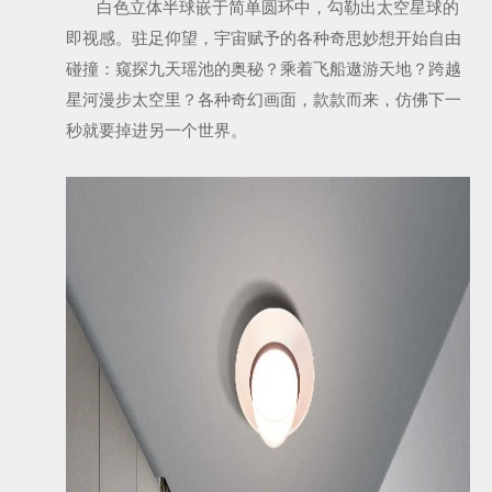
白色立体半球嵌于简单圆环中，勾勒出太空星球的
即视感。驻足仰望，宇宙赋予的各种奇思妙想开始自由
碰撞：窥探九天瑶池的奥秘？乘着飞船遨游天地？跨越
星河漫步太空里？各种奇幻画面，款款而来，仿佛下一
秒就要掉进另一个世界。